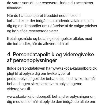
de varer, som du har reserveret, inden du accepterer
tilbuddet.
Når du har accepteret tilbuddet nede hos din
forhandler, er der indgået en bindende aftale mellem
dig og din forhandler om udførelse af de valgte ydelser
og køb af de reserverede varer.
Betalingsmåde og betalingsbetingelser aftales med
din forhandler, når du afleverer din bil.
4. Persondatapolitik og videregivelse
af personoplysninger
Ifølge persondataloven har www.skoda-kalundborg.dk
pligt til at oplyse dig om hvilke typer af
personoplysninger, der behandles, med hvilket formål
behandlingen sker, samt hvem oplysningerne
videregives til.
www.skoda-kalundborg.dk behandler oplysninger om
dig med det formål at opfylde den indgåede aftale om