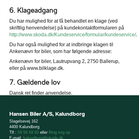
6. Klageadgang
Du har mulighed for at få behandlet en klage (ved
skriftlig henvendelse) på kundekontaktformularen på
http://www.skoda.dk/Kundeservice/formular/kundeservice/
.
Du har også mulighed for at indbringe klagen til
Ankenævn for biler, som har følgende adresse:
Ankenævn for biler, Lautrupvang 2, 2750 Ballerup,
eller på www.bilklage.dk.
7. Gældende lov
Dansk ret finder anvendelse.
Hansen Biler A/S, Kalundborg
Slagelsevej 162
4400 Kalundborg
Tlf.:
59 56 69 60
eller
Ring mig op
E-mail:
kalundborg@skoda.dk