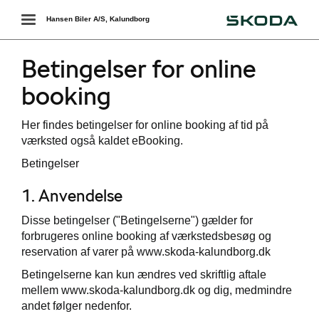
Škoda
Toggle
Hansen Biler A/S, Kalundborg
navigation
Betingelser for online
booking
Her findes betingelser for online booking af tid på
værksted også kaldet eBooking.
Betingelser
1. Anvendelse
Disse betingelser ("Betingelserne") gælder for
forbrugeres online booking af værkstedsbesøg og
reservation af varer på www.skoda-kalundborg.dk
Betingelserne kan kun ændres ved skriftlig aftale
mellem www.skoda-kalundborg.dk og dig, medmindre
andet følger nedenfor.