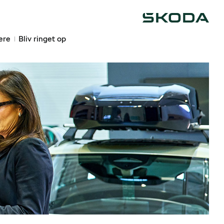
Škoda
ere
Bliv ringet op