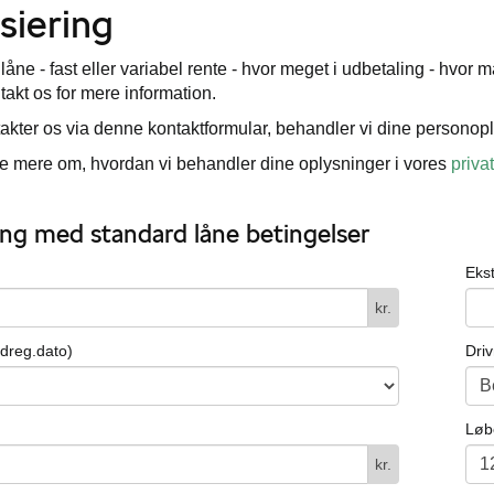
siering
 låne - fast eller variabel rente - hvor meget i udbetaling - hv
ntakt os for mere information.
akter os via denne kontaktformular, behandler vi dine personopl
 mere om, hvordan vi behandler dine oplysninger i vores
privat
ng med standard låne betingelser
Eks
kr.
ndreg.dato)
Dri
Løb
kr.