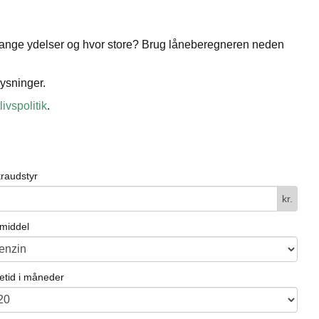
or mange ydelser og hvor store? Brug låneberegneren neden
ysninger.
livspolitik
.
traudstyr
kr.
vmiddel
etid i måneder