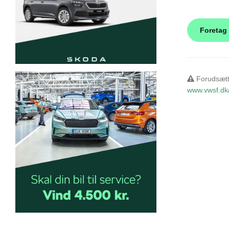
Forudsætte
www.vwsf.dk/